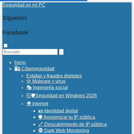
Seguridad en mi PC
Síguenos
Facebook
Inicio
🖥️🔒 Ciberseguridad
Estafas y fraudes digitales
🦠 Malware y virus
🎭 Ingeniería social
🪟🛡️Seguridad en Windows 2026
🌍 Internet
🪪 Identidad digital
🛡️ Anonimizar tu IP pública
🔗 Descubrimiento de IP pública
🕵️ Dark Web Monitoring