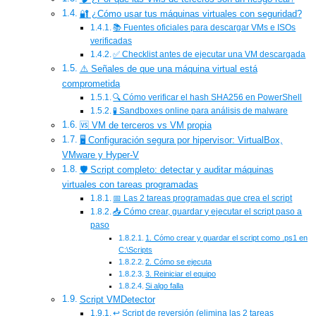
🔐 ¿Cómo usar tus máquinas virtuales con seguridad?
📚 Fuentes oficiales para descargar VMs e ISOs
verificadas
✅ Checklist antes de ejecutar una VM descargada
⚠️ Señales de que una máquina virtual está
comprometida
🔍 Cómo verificar el hash SHA256 en PowerShell
🧪 Sandboxes online para análisis de malware
🆚 VM de terceros vs VM propia
🖥️ Configuración segura por hipervisor: VirtualBox,
VMware y Hyper-V
🛡️ Script completo: detectar y auditar máquinas
virtuales con tareas programadas
📅 Las 2 tareas programadas que crea el script
📥 Cómo crear, guardar y ejecutar el script paso a
paso
1. Cómo crear y guardar el script como .ps1 en
C:\Scripts
2. Cómo se ejecuta
3. Reiniciar el equipo
Si algo falla
Script VMDetector
↩️ Script de reversión (elimina las 2 tareas