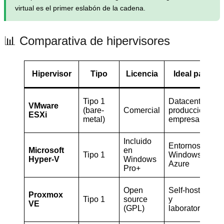
virtual es el primer eslabón de la cadena.
📊 Comparativa de hipervisores
Hipervisor
Tipo
Licencia
Ideal para
Tipo 1
Datacenter y
VMware
(bare-
Comercial
producción
ESXi
metal)
empresarial
Incluido
Entornos
Microsoft
en
Tipo 1
Windows y
Hyper-V
Windows
Azure
Pro+
Open
Self-hosting
Proxmox
Tipo 1
source
y
VE
(GPL)
laboratorios