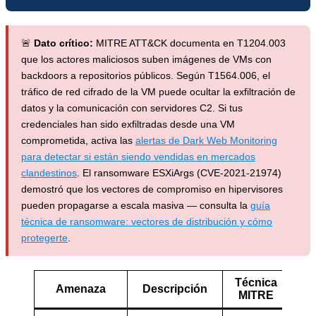
🚨
Dato crítico:
MITRE ATT&CK documenta en T1204.003
que los actores maliciosos suben imágenes de VMs con
backdoors a repositorios públicos. Según T1564.006, el
tráfico de red cifrado de la VM puede ocultar la exfiltración de
datos y la comunicación con servidores C2. Si tus
credenciales han sido exfiltradas desde una VM
comprometida, activa las
alertas de Dark Web Monitoring
para detectar si están siendo vendidas en mercados
clandestinos
. El ransomware ESXiArgs (CVE-2021-21974)
demostró que los vectores de compromiso en hipervisores
pueden propagarse a escala masiva — consulta la
guía
técnica de ransomware: vectores de distribución y cómo
protegerte
.
Técnica
Amenaza
Descripción
Niv
MITRE