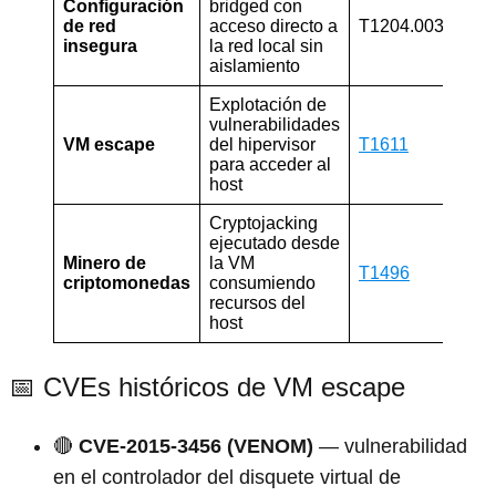
Configuración
bridged con
🟠
de red
acceso directo a
T1204.003
Alto
insegura
la red local sin
aislamiento
Explotación de
vulnerabilidades
🔴
VM escape
del hipervisor
T1611
Crít
para acceder al
host
Cryptojacking
ejecutado desde
🟠
Minero de
la VM
T1496
criptomonedas
consumiendo
Med
recursos del
host
📅 CVEs históricos de VM escape
🔴
CVE-2015-3456 (VENOM)
— vulnerabilidad
en el controlador del disquete virtual de