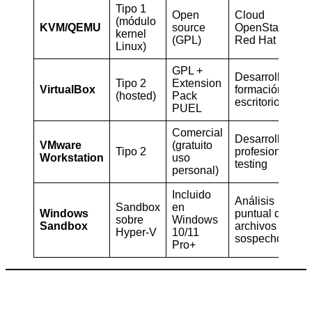
Tipo 1
Open
Cloud
(módulo
KVM/QEMU
source
OpenStack,
kernel
(GPL)
Red Hat
Linux)
GPL +
Desarrollo,
Tipo 2
Extension
VirtualBox
formación,
(hosted)
Pack
escritorio
PUEL
Comercial
Desarrollo
VMware
(gratuito
Tipo 2
profesional,
Workstation
uso
testing
personal)
Incluido
Análisis
Sandbox
en
Windows
puntual de
sobre
Windows
Sandbox
archivos
Hyper-V
10/11
sospechosos
Pro+