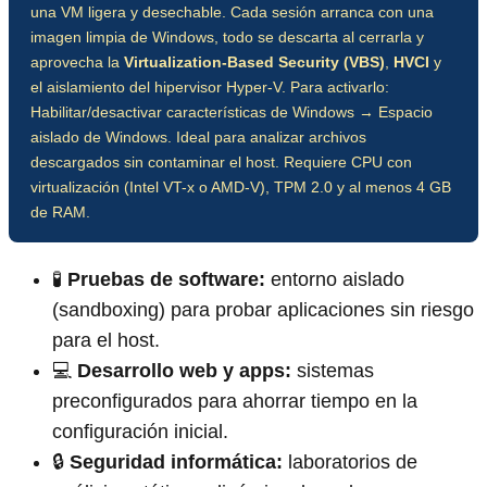
una VM ligera y desechable. Cada sesión arranca con una
imagen limpia de Windows, todo se descarta al cerrarla y
aprovecha la
Virtualization-Based Security (VBS)
,
HVCI
y
el aislamiento del hipervisor Hyper-V. Para activarlo:
Habilitar/desactivar características de Windows → Espacio
aislado de Windows. Ideal para analizar archivos
descargados sin contaminar el host. Requiere CPU con
virtualización (Intel VT-x o AMD-V), TPM 2.0 y al menos 4 GB
de RAM.
🧪
Pruebas de software:
entorno aislado
(sandboxing) para probar aplicaciones sin riesgo
para el host.
💻
Desarrollo web y apps:
sistemas
preconfigurados para ahorrar tiempo en la
configuración inicial.
🔒
Seguridad informática:
laboratorios de