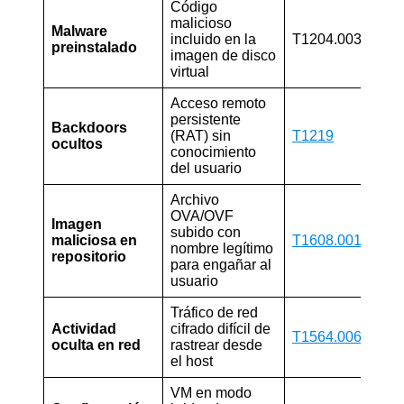
Código
malicioso
Malware
🔴
incluido en la
T1204.003
preinstalado
Crít
imagen de disco
virtual
Acceso remoto
persistente
Backdoors
🔴
(RAT) sin
T1219
ocultos
Crít
conocimiento
del usuario
Archivo
OVA/OVF
Imagen
🟠
subido con
maliciosa en
T1608.001
nombre legítimo
Alto
repositorio
para engañar al
usuario
Tráfico de red
🟠
Actividad
cifrado difícil de
T1564.006
oculta en red
rastrear desde
Alto
el host
VM en modo